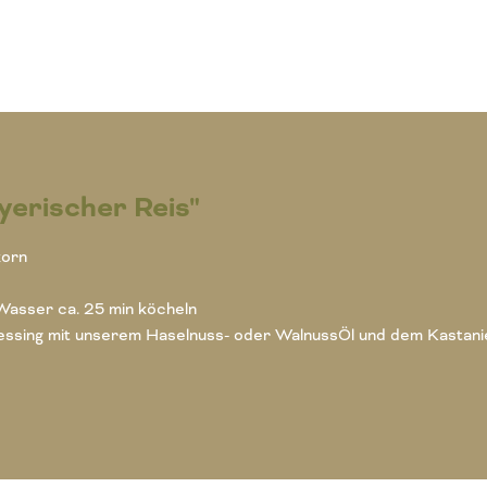
yerischer Reis"
korn
 Wasser ca. 25 min köcheln
 Dressing mit unserem Haselnuss- oder WalnussÖl und dem Kastani