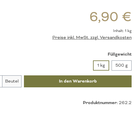
R
6,90 €
Inhalt:
1 kg
Preise inkl. MwSt. zzgl. Versandkosten
a
Füllgewicht
1 kg
500 g
nzahl: Gib den gewünschten Wert ein oder be
Beutel
In den Warenkorb
Produktnummer:
262.2