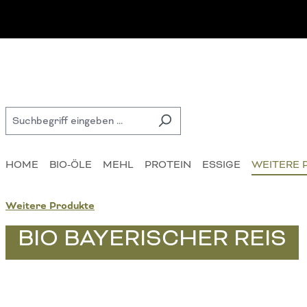
 Hauptinhalt springen
Zur Suche springen
Zur Hauptnavigation springen
HOME
BIO-ÖLE
MEHL
PROTEIN
ESSIGE
WEITERE 
Weitere Produkte
BIO BAYERISCHER REIS