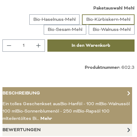
a
Paketauswahl Mehl
Bio-Haselnuss-Mehl
Bio-Kürbiskern-Mehl
Bio-Sesam-Mehl
Bio-Walnuss-Mehl
Produkt Anzahl: Gib den gewünschten Wert ein 
In den Warenkorb
Produktnummer:
602.3
BESCHREIBUNG
Ein tolles Geschenkset ausBio-Hanföl - 100 mlBio-Walnussöl
100 mlBio-Sonnenblumenöl - 250 mlBio-Rapsöl 100
mlteilentöltes Bi…
Mehr
BEWERTUNGEN