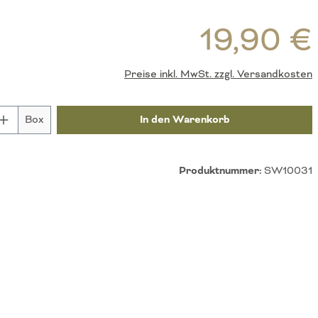
R
19,90 €
Preise inkl. MwSt. zzgl. Versandkosten
nzahl: Gib den gewünschten Wert ein oder be
Box
In den Warenkorb
Produktnummer:
SW10031