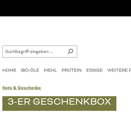
 Hauptinhalt springen
Zur Suche springen
Zur Hauptnavigation springen
HOME
BIO-ÖLE
MEHL
PROTEIN
ESSIGE
WEITERE 
Sets & Geschenke
3-ER GESCHENKBOX