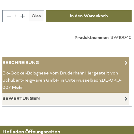
Produkt Anzahl: Gib den gewünschten Wert ein 
Glas
In den Warenkorb
Produktnummer:
SW10040
BESCHREIBUNG
Bio-Gockel-Bolognese vom Bruderhahn.Hergestellt von
Schubert-Teigwaren GmbH in Unterrüsselbach.DE-ÖKO-
007
Mehr
BEWERTUNGEN
Hofladen Öffnungszeiten