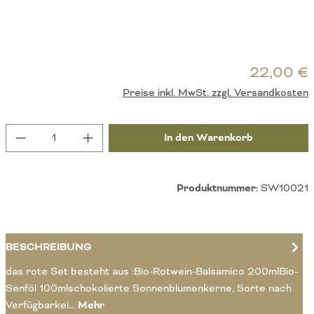
R
22,00 €
Preise inkl. MwSt. zzgl. Versandkosten
Produkt Anzahl: Gib den gewünschten Wert ein 
In den Warenkorb
Produktnummer:
SW10021
BESCHREIBUNG
das rote Set besteht aus :Bio-Rotwein-Balsamico 200mlBio-
Senföl 100mlschokolierte Sonnenblumenkerne, Sorte nach
Verfügbarkei…
Mehr