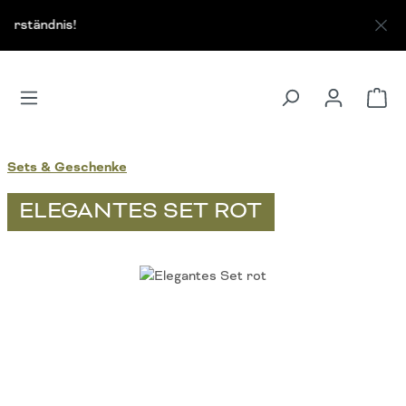
Zum Hauptinhalt springen
erständnis!
Wa
Sets & Geschenke
ELEGANTES SET ROT
Bildergalerie überspringen