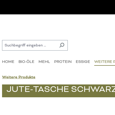
 Hauptinhalt springen
Zur Suche springen
Zur Hauptnavigation springen
HOME
BIO-ÖLE
MEHL
PROTEIN
ESSIGE
WEITERE 
Weitere Produkte
JUTE-TASCHE SCHWAR