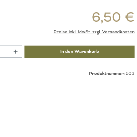
R
6,50 €
Preise inkl. MwSt. zzgl. Versandkosten
nzahl: Gib den gewünschten Wert ein oder be
In den Warenkorb
Produktnummer:
503